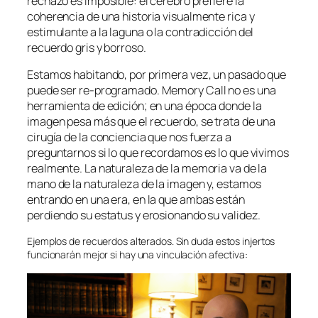
rechazo es imposible: el cerebro prefiere la
coherencia de una historia visualmente rica y
estimulante a la laguna o la contradicción del
recuerdo gris y borroso.
Estamos habitando, por primera vez, un pasado que
puede ser re-programado.
Memory Call
no es una
herramienta de edición; en una época donde la
imagen pesa más que el recuerdo, se trata de una
cirugía de la conciencia que nos fuerza a
preguntarnos si lo que recordamos es lo que vivimos
realmente. La naturaleza de la memoria va de la
mano de la naturaleza de la imagen y, estamos
entrando en una era, en la que ambas están
perdiendo su estatus y erosionando su validez.
Ejemplos de recuerdos alterados. Sin duda estos injertos
funcionarán mejor si hay una vinculación afectiva: