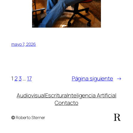
mayo 7, 2026
1
2
3
…
17
Página siguiente
→
Audiovisual
Escritura
Inteligencia Artificial
Contacto
©
Roberto Sterner