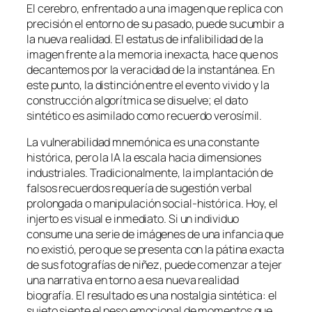
El cerebro, enfrentado a una imagen que replica con
precisión el entorno de su pasado, puede sucumbir a
la nueva realidad. El estatus de infalibilidad de la
imagen frente a la memoria inexacta, hace que nos
decantemos por la veracidad de la instantánea. En
este punto, la distinción entre el evento vivido y la
construcción algorítmica se disuelve; el dato
sintético es asimilado como recuerdo verosímil.
La vulnerabilidad mnemónica es una constante
histórica, pero la IA la escala hacia dimensiones
industriales. Tradicionalmente, la implantación de
falsos recuerdos requería de sugestión verbal
prolongada o manipulación social-histórica. Hoy, el
injerto es visual e inmediato. Si un individuo
consume una serie de imágenes de una infancia que
no existió, pero que se presenta con la pátina exacta
de sus fotografías de niñez, puede comenzar a tejer
una narrativa en torno a esa nueva realidad
biografía. El resultado es una nostalgia sintética: el
sujeto siente el peso emocional de momentos que