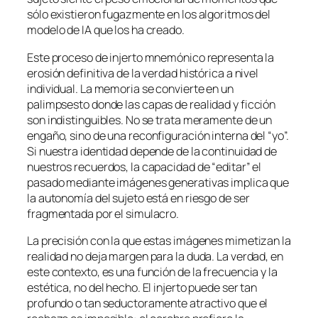
sólo existieron fugazmente en los algoritmos del
modelo de IA que los ha creado.
Este proceso de injerto mnemónico representa la
erosión definitiva de la verdad histórica a nivel
individual. La memoria se convierte en un
palimpsesto
donde las capas de realidad y ficción
son indistinguibles. No se trata meramente de un
engaño, sino de una reconfiguración interna del “yo”.
Si nuestra identidad depende de la continuidad de
nuestros recuerdos, la capacidad de “editar” el
pasado mediante imágenes generativas implica que
la autonomía del sujeto está en riesgo de ser
fragmentada por el simulacro.
La precisión con la que estas imágenes mimetizan la
realidad no deja margen para la duda. La verdad, en
este contexto, es una función de la frecuencia y la
estética, no del hecho. El injerto puede ser tan
profundo o tan seductoramente atractivo que el