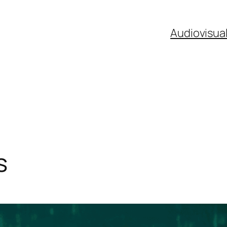
Audiovisua
s